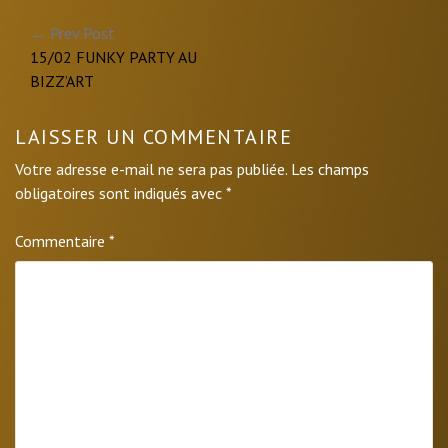
Navigation
← Prev Post
15/02 FUNKY PARTY AU
de
BIZZ’ART
l’article
LAISSER UN COMMENTAIRE
Votre adresse e-mail ne sera pas publiée.
Les champs
obligatoires sont indiqués avec
*
Commentaire
*