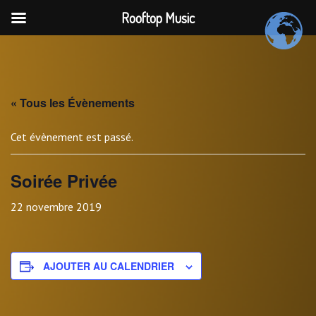
Rooftop Music
Skip
to
content
« Tous les Évènements
Cet évènement est passé.
Soirée Privée
22 novembre 2019
AJOUTER AU CALENDRIER