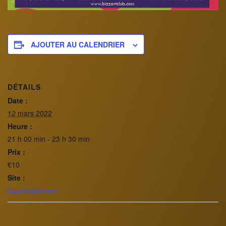
AJOUTER AU CALENDRIER
DÉTAILS
Date :
12 mars 2022
Heure :
21 h 00 min - 23 h 30 min
Prix :
€10
Site :
bizzartclub.com