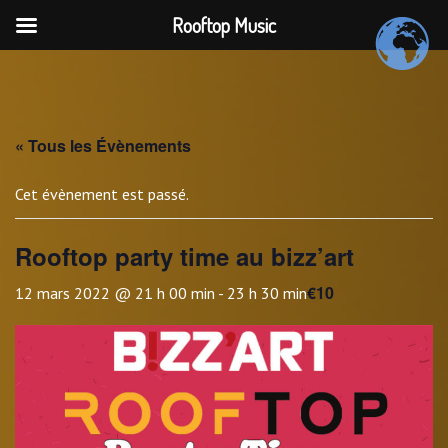
Rooftop Music
Skip
to
content
« Tous les Évènements
Cet évènement est passé.
Rooftop party time au bizz’art
€10
12 mars 2022 @ 21 h 00 min
-
23 h 30 min