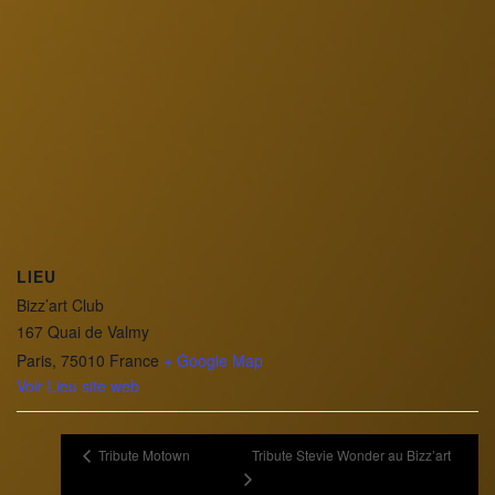
LIEU
Bizz’art Club
167 Quai de Valmy
Paris
,
75010
France
+ Google Map
Voir Lieu site web
Tribute Motown
Tribute Stevie Wonder au Bizz’art