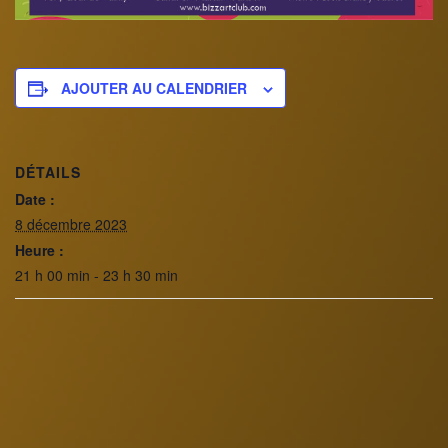
AJOUTER AU CALENDRIER
DÉTAILS
Date :
8 décembre 2023
Heure :
21 h 00 min - 23 h 30 min