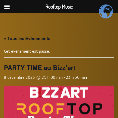
Rooftop Music
Skip
to
content
« Tous les Évènements
Cet évènement est passé.
PARTY TIME au Bizz’art
8 décembre 2023 @ 21 h 00 min
-
23 h 30 min