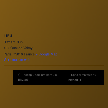
LIEU
Bizz’art Club
167 Quai de Valmy
Paris
,
75010
France
+ Google Map
Voir Lieu site web
Rooftop « soul brothers » au
Special Motown au
Bizz’art
bizz’art