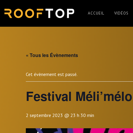
Skip
to
ACCUEIL
VIDÉOS
content
Rooftop
Music
« Tous les Évènements
Cet évènement est passé.
Festival Méli’mél
2 septembre 2023 @ 23 h 30 min