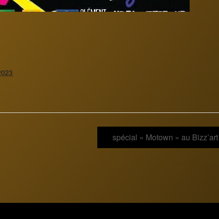
2023
spécial « Motown » au Bizz’ar